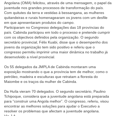
Angolana (OMA) felicitou, através de uma mensagem, o papel da
juventude nos grandes processos de transformação do país.
Com quitutes da terra e vestidas à bessangana, as mulheres
quitandeiras e rurais homenagearam os jovens com um desfile
em que apresentaram produtos do campo.
Participaram no Congresso delegações das 18 províncias do
país. Cabinda participou em todo o processo e pretende cumprir
com os objectivos definidos pela organização. O segundo
secretário provincial, Félix Kuabi, disse que o desempenho dos
jovens da organização tem sido positivo e referiu que o
congresso permitiu imprimir uma maior dinâmica no trabalho já
desenvolvido a nível provincial.
Os 55 delegados da JMPLA de Cabinda montaram uma
exposição mostrando o que a província tem de melhor, como o
petróleo, madeira e esculturas que retratam a floresta do
Maiombe e os traços da mulher de Cabinda.
Da Huíla vieram 70 delegados. O segundo secretário, Paulino
Tchipoque, considera que a juventude angolana está preparada
para “construir uma Angola melhor”. O congresso, referiu, visou
encontrar as melhores soluções para ajudar o Executivo a
resolver os problemas que afectam a juventude angolana.