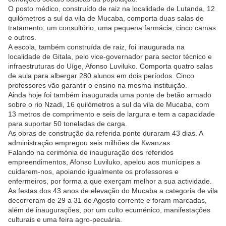
O posto médico, construído de raiz na localidade de Lutanda, 12
quilómetros a sul da vila de Mucaba, comporta duas salas de
tratamento, um consultório, uma pequena farmácia, cinco camas
e outros.
A escola, também construída de raiz, foi inaugurada na
localidade de Gitala, pelo vice-governador para sector técnico e
infraestruturas do Uíge, Afonso Luviluko. Comporta quatro salas
de aula para albergar 280 alunos em dois períodos. Cinco
professores vão garantir o ensino na mesma instituição.
Ainda hoje foi também inaugurada uma ponte de betão armado
sobre o rio Nzadi, 16 quilómetros a sul da vila de Mucaba, com
13 metros de comprimento e seis de largura e tem a capacidade
para suportar 50 toneladas de carga.
As obras de construção da referida ponte duraram 43 dias. A
administração empregou seis milhões de Kwanzas
Falando na cerimónia de inauguração dos referidos
empreendimentos, Afonso Luviluko, apelou aos munícipes a
cuidarem-nos, apoiando igualmente os professores e
enfermeiros, por forma a que exerçam melhor a sua actividade.
As festas dos 43 anos de elevação do Mucaba a categoria de vila
decorreram de 29 a 31 de Agosto corrente e foram marcadas,
além de inaugurações, por um culto ecuménico, manifestações
culturais e uma feira agro-pecuária.