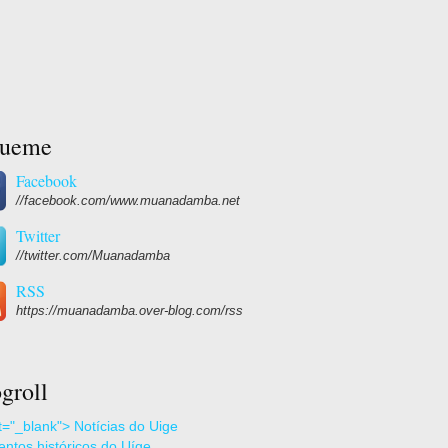
gueme
Facebook
//facebook.com/www.muanadamba.net
Twitter
//twitter.com/Muanadamba
RSS
https://muanadamba.over-blog.com/rss
groll
et="_blank"> Notícias do Uige
ntos históricos do Uíge