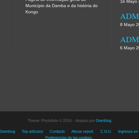
16 Mayo 
Município da Damba e da história do
Kongo
8 Mayo 2
6 Mayo 2
Theme: Photofolio © 2026 - Alojado por
Overblog
 Overblog
Top artículos
Contacto
Abuse report
C.G.U.
Ingresos en
Preferencias de las cookies