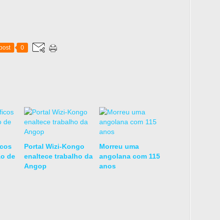
post
0
icos
Portal Wizi-Kongo
Morreu uma
ão de
enaltece trabalho da
angolana com 115
Angop
anos