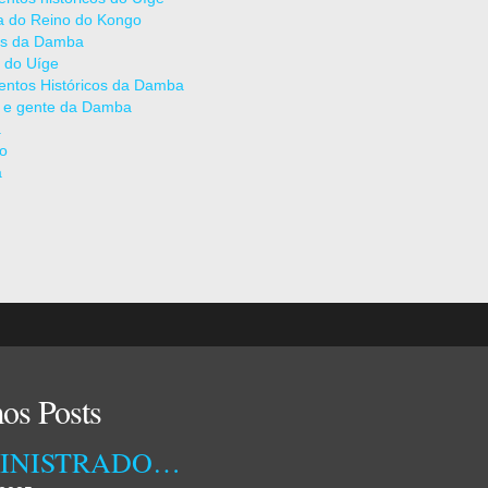
ia do Reino do Kongo
as da Damba
 do Uíge
ntos Históricos da Damba
 e gente da Damba
a
ão
a
os Posts
ADMINISTRADORA MUNICIPAL DA DAMBA RECEBEU ONTEM TÉCNICOS DA EMPRESA OSSIYETO