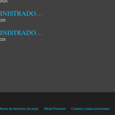
2025
ADMINISTRADORA MUNICIPAL DA DAMBA REALIZOU HOJE JORNADA DE CAMPO
025
ADMINISTRADORA MUNICIPAL DA DAMBA DESTACA FAMÍLIA COMO NÚCLEO FUNDAMENTAL DA SOCIEDADE
025
 forma de derechos de autor
Oferta Premium
Cookies y datos personales