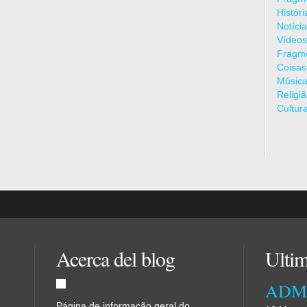
Histór
Notíci
Vídeos
Fragme
Coisas
Músic
Religi
Cultur
Acerca del blog
Ultim
Página de informação geral do