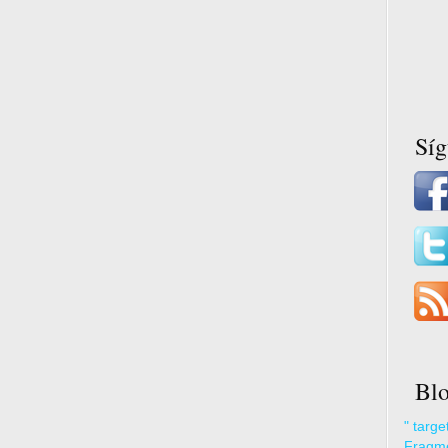
Sí
Blo
" targ
Fragme