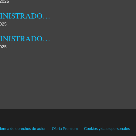
2025
ADMINISTRADORA MUNICIPAL DA DAMBA REALIZOU HOJE JORNADA DE CAMPO
025
ADMINISTRADORA MUNICIPAL DA DAMBA DESTACA FAMÍLIA COMO NÚCLEO FUNDAMENTAL DA SOCIEDADE
025
 forma de derechos de autor
Oferta Premium
Cookies y datos personales