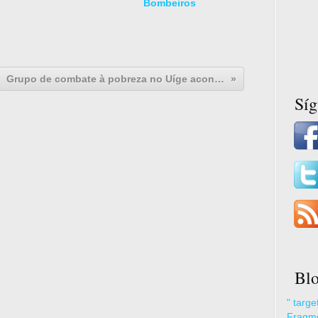
Bombeiros
Grupo de combate à pobreza no Uíge aconselhado a intensificar acções
Sí
Blo
" targ
Fragme