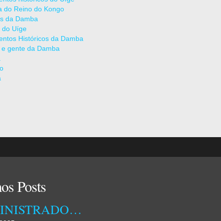
ia do Reino do Kongo
as da Damba
 do Uíge
ntos Históricos da Damba
 e gente da Damba
a
ão
a
os Posts
ADMINISTRADORA MUNICIPAL DA DAMBA RECEBEU ONTEM TÉCNICOS DA EMPRESA OSSIYETO