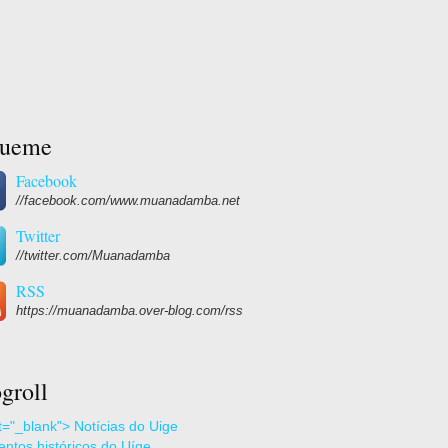
gueme
Facebook
//facebook.com/www.muanadamba.net
Twitter
//twitter.com/Muanadamba
RSS
https://muanadamba.over-blog.com/rss
groll
et="_blank"> Notícias do Uige
ntos históricos do Uíge