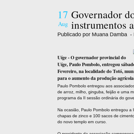
17
Governador do
instrumentos a
Aug
Publicado por Muana Damba
- 
Uíge - O governador provincial do
Uíge, Paulo Pombolo, entregou sábado
Fevereiro, na localidade do Totó, mun
para o aumento da produção agrícola
Paulo Pombolo entregou aos associados 
de arroz, milho, ginguba, feijão e um
programa da II sessão ordinária do gove
Na ocasião, Paulo Pombolo entregou a I
chapas de zinco e 100 sacos de cimento
do novo templo em curso.
O presidente da associação camponesa 