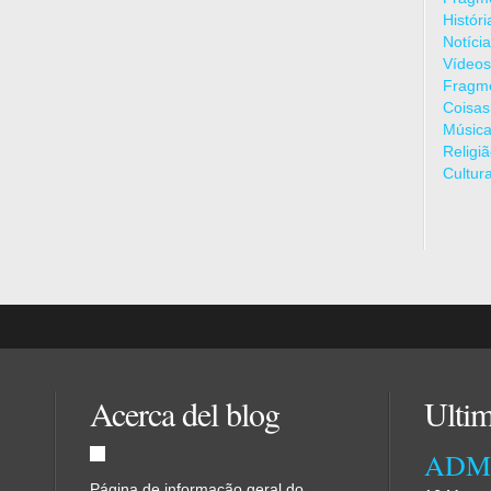
Histór
Notíci
Vídeos
Fragme
Coisas
Músic
Religi
Cultur
Acerca del blog
Ultim
Página de informação geral do