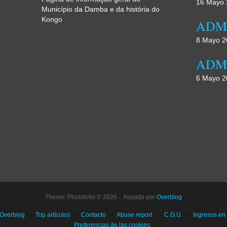
16 Mayo 
Município da Damba e da história do
Kongo
8 Mayo 2
6 Mayo 2
Theme: Photofolio © 2026 - Alojado por
Overblog
 Overblog
Top artículos
Contacto
Abuse report
C.G.U.
Ingresos en
Preferencias de las cookies