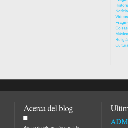
Histór
Notíci
Vídeos
Fragme
Coisas
Músic
Religi
Cultur
Acerca del blog
Ultim
Página de informação geral do