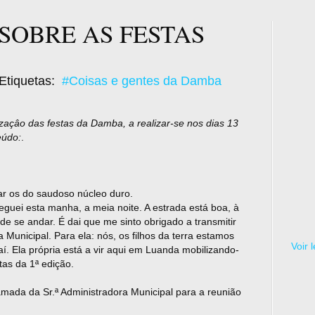
SOBRE AS FESTAS
Etiquetas:
#Coisas e gentes da Damba
açâo das festas da Damba, a realizar-se nos dias 13
eúdo:
.
ar os do saudoso núcleo duro.
guei esta manha, a meia noite. A estrada está boa, à
e se andar. É dai que me sinto obrigado a transmitir
Municipal. Para ela: nós, os filhos da terra estamos
Voir 
aí. Ela própria está a vir aqui em Luanda mobilizando-
tas da 1ª edição.
mada da Sr.ª Administradora Municipal para a reunião