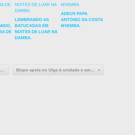
ADEUS PAPA
LEMBRANDO AS
ANTÓNIO DA COSTA
MIDO,
BATUCADAS EM
MVEMBA.
A DE
NOITES DE LUAR NA
DAMBA.
apresenta propostas de crédito para funcionários públicos
Bispo apela no Uíge à unidade e amor ao próximo entre os cristãos