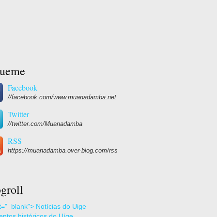
gueme
Facebook
//facebook.com/www.muanadamba.net
Twitter
//twitter.com/Muanadamba
RSS
https://muanadamba.over-blog.com/rss
groll
et="_blank"> Notícias do Uige
ntos históricos do Uíge