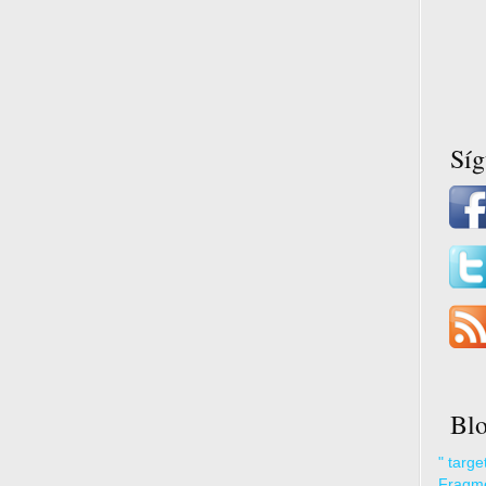
Sí
Blo
" targ
Fragme