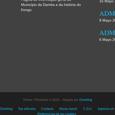
16 Mayo 
Município da Damba e da história do
Kongo
8 Mayo 2
6 Mayo 2
Theme: Photofolio © 2026 - Alojado por
Overblog
 Overblog
Top artículos
Contacto
Abuse report
C.G.U.
Ingresos en
Preferencias de las cookies