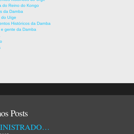
ia do Reino do Kongo
as da Damba
 do Uíge
ntos Históricos da Damba
 e gente da Damba
a
ão
a
os Posts
ADMINISTRADORA MUNICIPAL DA DAMBA RECEBEU ONTEM TÉCNICOS DA EMPRESA OSSIYETO