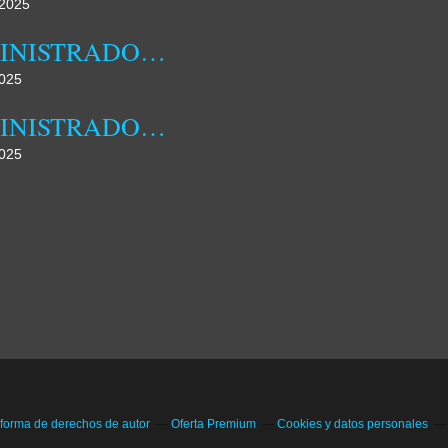
2025
ADMINISTRADORA MUNICIPAL DA DAMBA REALIZOU HOJE JORNADA DE CAMPO
025
ADMINISTRADORA MUNICIPAL DA DAMBA DESTACA FAMÍLIA COMO NÚCLEO FUNDAMENTAL DA SOCIEDADE
025
 forma de derechos de autor
Oferta Premium
Cookies y datos personales