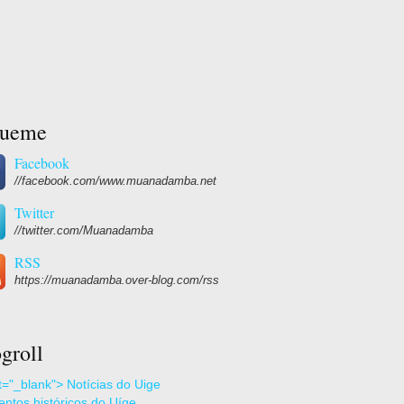
gueme
Facebook
//facebook.com/www.muanadamba.net
Twitter
//twitter.com/Muanadamba
RSS
https://muanadamba.over-blog.com/rss
groll
et="_blank"> Notícias do Uige
ntos históricos do Uíge