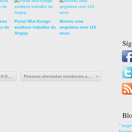
icos
Portal Wizi-Kongo
Morreu uma
ão de
enaltece trabalho da
angolana com 115
Angop
anos
Sí
Luzingu Luama - Novo CD do PACA DAVIS
Pessoas afectadas receberam apoio
Blo
" targ
Fragme