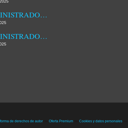
2025
ADMINISTRADORA MUNICIPAL DA DAMBA REALIZOU HOJE JORNADA DE CAMPO
025
ADMINISTRADORA MUNICIPAL DA DAMBA DESTACA FAMÍLIA COMO NÚCLEO FUNDAMENTAL DA SOCIEDADE
025
 forma de derechos de autor
Oferta Premium
Cookies y datos personales