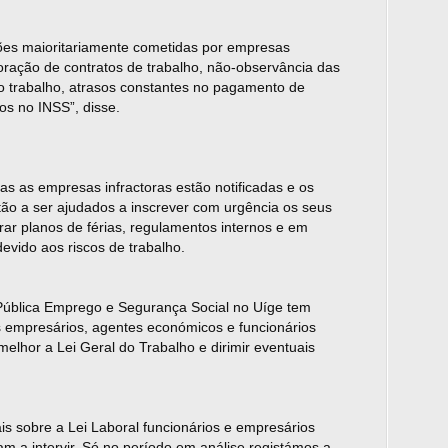
cções maioritariamente cometidas por empresas
ração de contratos de trabalho, não-observância das
o trabalho, atrasos constantes no pagamento de
ios no INSS”, disse.
s as empresas infractoras estão notificadas e os
tão a ser ajudados a inscrever com urgência os seus
rar planos de férias, regulamentos internos e em
evido aos riscos de trabalho.
 Pública Emprego e Segurança Social no Uíge tem
os empresários, agentes económicos e funcionários
melhor a Lei Geral do Trabalho e dirimir eventuais
s sobre a Lei Laboral funcionários e empresários
m a intervir. Só no período em análise registámos a