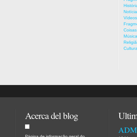
Histór
Notíci
Vídeos
Fragme
Coisas
Músic
Religi
Cultur
Acerca del blog
Ultim
Página de informação geral do