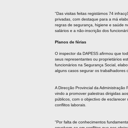
“Das visitas feitas registámos 74 infra
privadas, com destaque para a má elabo
regras de segurança, higiene e saúde n
salários e a não-inscrição dos funcionár
Planos de férias
O inspector da DAPESS afirmou que toda
seus representantes ou proprietários es
funcionários na Segurança Social, elabo
alguns casos segurar os trabalhadores d
A Direcção Provincial da Administração
vindo a promover palestras dirigidas a
públicos, com o objectivo de esclarecer 
conflitos laborais.
“Por falta de conhecimentos fundamentai
envolvem-se em conflitos que nos obriga