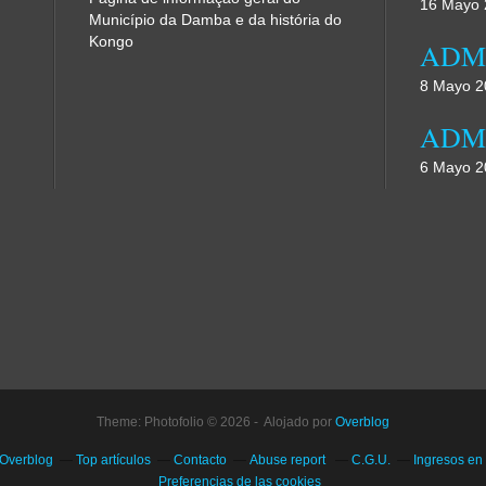
16 Mayo 
Município da Damba e da história do
Kongo
8 Mayo 2
6 Mayo 2
Theme: Photofolio © 2026 - Alojado por
Overblog
 Overblog
Top artículos
Contacto
Abuse report
C.G.U.
Ingresos en
Preferencias de las cookies