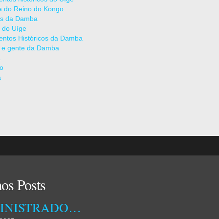
ia do Reino do Kongo
as da Damba
 do Uíge
ntos Históricos da Damba
 e gente da Damba
a
ão
a
os Posts
ADMINISTRADORA MUNICIPAL DA DAMBA RECEBEU ONTEM TÉCNICOS DA EMPRESA OSSIYETO